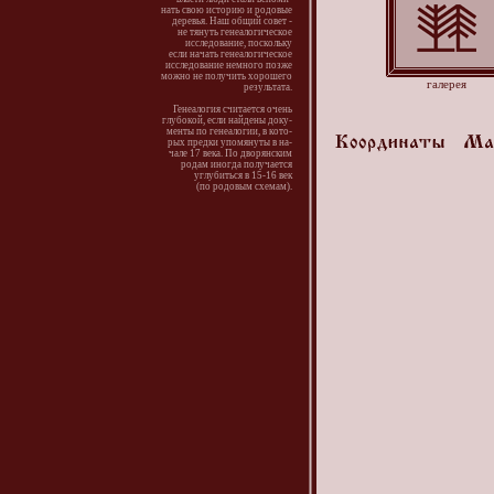
нать свою историю и родовые
деревья. Наш общий совет -
не тянуть генеалогическое
исследование, поскольку
если начать генеалогическое
исследование немного позже
можно не получить хорошего
галерея
результата.
Генеалогия считается очень
глубокой, если найдены доку-
менты по генеалогии, в кото-
рых предки упомянуты в на-
чале 17 века. По дворянским
родам иногда получается
углубиться в 15-16 век
(по родовым схемам).