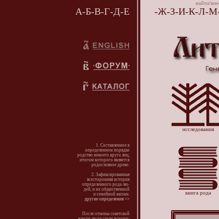
найти/вн
А
-
Б
-
В
-
Г
-
Д
-
Е
-
Ж
-
З
-
И
-
К
-
Л
-
М
Генеалогическое
исследования
исследование:
1. Составленное в
определенном порядке
родство некоего круга лиц,
итогом которого является
родословное древо.
2. Зафиксированная
всесторонняя история
определенного рода лю-
дей, и их общественной
книга рода
и семейной жизни.
другие определения >>
После отмены советской
власти люди стали вспоми-