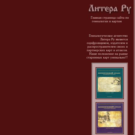
Главная страница сайта по
генеалогии и картам
Генеалогическое агентство
Литера Ру
является
оцифровщиком, издателем и
распространителем своих и
партнерских карт и атласов.
Наше положение на рынке
старинных карт уникально!!