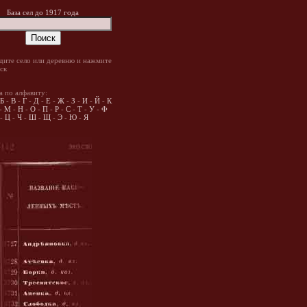
База сел до 1917 года
дите село или деревню и нажмите
ск
а по алфавиту:
Б
-
В
-
Г
-
Д
-
Е
-
Ж
-
З
-
И
-
Й
-
К
-
М
-
Н
-
О
-
П
-
Р
-
С
-
Т
-
У
-
Ф
-
Ц
-
Ч
-
Ш
-
Щ
-
Э
-
Ю
-
Я