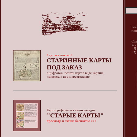
Вве
пои
Сел
А
-
-
Л
-
Х
! тут все платно !
СТАРИННЫЕ КАРТЫ
ПОД ЗАКАЗ
оцифровка, печать карт в виде картин,
привязка к gps и краеведение
Картографическая энциклопедия
"СТАРЫЕ КАРТЫ"
просмотр и скачка бесплатно >>>