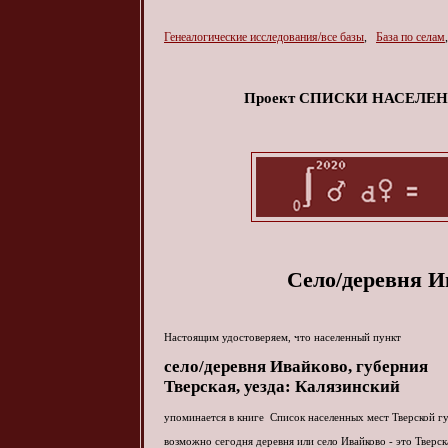
Генеалогические исследования/все базы
,
База по селам
Проект СПИСКИ НАСЕЛ
Село/деревня И
Настоящим удостоверяем, что населенный пункт
село/деревня
Ивайково
, губерния
Тверская, уезда: Калязинский
упоминается в книге Список населенных мест Тверской г
возможно сегодня деревня или село Ивайково - это Тверск