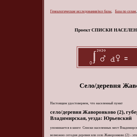
Генеалогические исследования/все базы
,
База по селам
Проект СПИСКИ НАСЕЛ
Село/деревня Жав
Настоящим удостоверяем, что населенный пункт
село/деревня
Жаворонково (2)
, губ
Владимирская, уезда: Юрьевский
упоминается в книге Списки населенных мест Владимирск
возможно сегодня деревня или село Жаворонково (2) - э